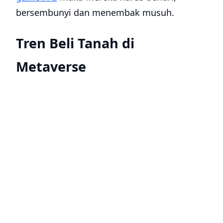
bersembunyi dan menembak musuh.
Tren Beli Tanah di
Metaverse