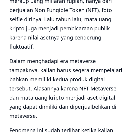
meraup uang miliaran rupiah, hanya dari
berjualan Non Fungible Token (NFT), foto
selfie dirinya. Lalu tahun lalu, mata uang
kripto juga menjadi pembicaraan publik
karena nilai asetnya yang cenderung
fluktuatif.
Dalam menghadapi era metaverse
tampaknya, kalian harus segera mempelajari
bahkan memiliki kedua produk digital
tersebut. Alasannya karena NFT Metaverse
dan mata uang kripto menjadi aset digital
yang dapat dimiliki dan diperjualbelikan di
metaverse.
Fenomena ini sudah terlihat ketika kalian