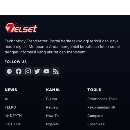
Technology Trendsetter. Portal berita teknologi terkini dan gaya
hidup digital. Membantu Anda mengambil keputusan lebih cepat
dengan informasi yang akurat dan mendalam.
FOLLOW US
NEWS
KANAL
TOOLS
AI
Gizmo
Smartphone Tools
TELKO
Review
Rekomendasi HP
IN-DEPTH
How To
Compare
EDUTECH
Ngehits
Spesifikasi