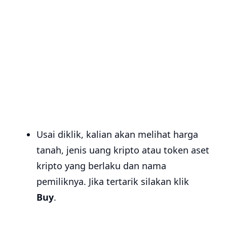
Usai diklik, kalian akan melihat harga
tanah, jenis uang kripto atau token aset
kripto yang berlaku dan nama
pemiliknya. Jika tertarik silakan klik
Buy
.