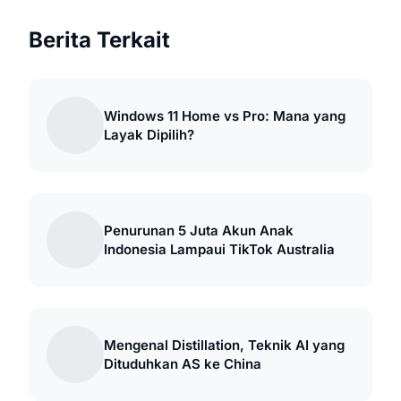
Berita Terkait
Windows 11 Home vs Pro: Mana yang
Layak Dipilih?
Penurunan 5 Juta Akun Anak
Indonesia Lampaui TikTok Australia
Mengenal Distillation, Teknik AI yang
Dituduhkan AS ke China