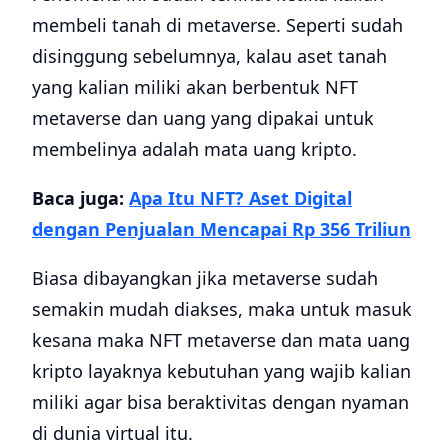
membeli tanah di metaverse. Seperti sudah
disinggung sebelumnya, kalau aset tanah
yang kalian miliki akan berbentuk NFT
metaverse dan uang yang dipakai untuk
membelinya adalah mata uang kripto.
Baca juga:
Apa Itu NFT? Aset Digital
dengan Penjualan Mencapai Rp 356 Triliun
Biasa dibayangkan jika metaverse sudah
semakin mudah diakses, maka untuk masuk
kesana maka NFT metaverse dan mata uang
kripto layaknya kebutuhan yang wajib kalian
miliki agar bisa beraktivitas dengan nyaman
di dunia virtual itu.