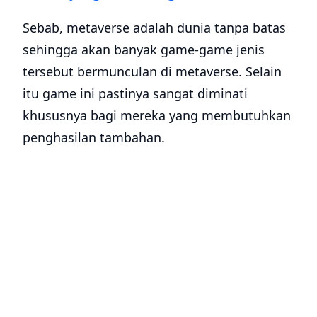
Sebab, metaverse adalah dunia tanpa batas
sehingga akan banyak game-game jenis
tersebut bermunculan di metaverse. Selain
itu game ini pastinya sangat diminati
khususnya bagi mereka yang membutuhkan
penghasilan tambahan.