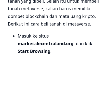
tanah yang dibeli. Selain itu untuk membeli
tanah metaverse, kalian harus memiliki
dompet blockchain dan mata uang kripto.
Berikut ini cara beli tanah di metaverse.
Masuk ke situs
market.decentraland.org
. dan klik
Start Browsing
.