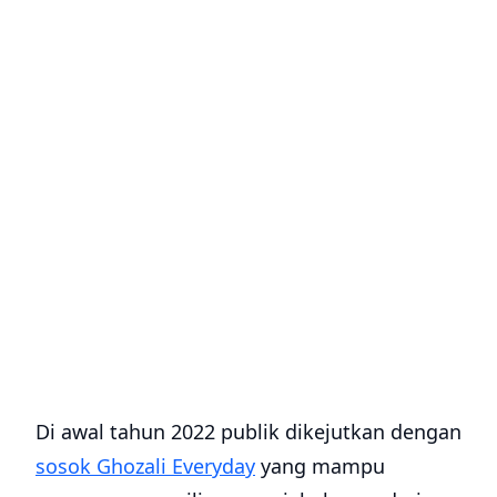
Di awal tahun 2022 publik dikejutkan dengan
sosok Ghozali Everyday
yang mampu