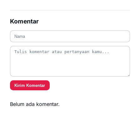
Komentar
Kirim Komentar
Belum ada komentar.