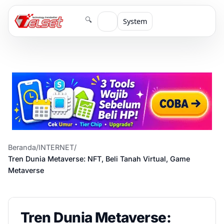
🔍
System
Beranda
/
INTERNET
/
Tren Dunia Metaverse: NFT, Beli Tanah Virtual, Game
Metaverse
Tren Dunia Metaverse: