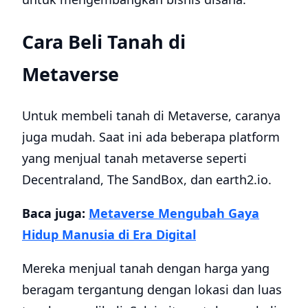
Cara Beli Tanah di
Metaverse
Untuk membeli tanah di Metaverse, caranya
juga mudah. Saat ini ada beberapa platform
yang menjual tanah metaverse seperti
Decentraland, The SandBox, dan earth2.io.
Baca juga:
Metaverse Mengubah Gaya
Hidup Manusia di Era Digital
Mereka menjual tanah dengan harga yang
beragam tergantung dengan lokasi dan luas