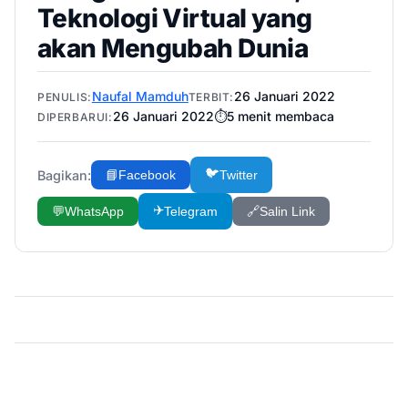
Teknologi Virtual yang
akan Mengubah Dunia
Naufal Mamduh
26 Januari 2022
PENULIS:
TERBIT:
26 Januari 2022
⏱️
5
menit membaca
DIPERBARUI:
🐦
Bagikan:
📘
Facebook
Twitter
✈️
💬
WhatsApp
Telegram
🔗
Salin Link