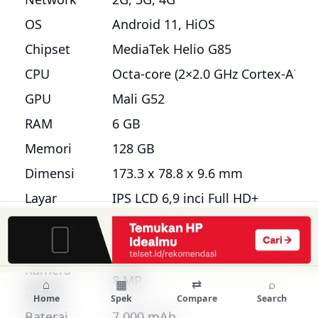
OS
Android 11, HiOS
Chipset
MediaTek Helio G85
CPU
Octa-core (2×2.0 GHz Cortex-A75 
GPU
Mali G52
RAM
6 GB
Memori
128 GB
Dimensi
173.3 x 78.8 x 9.6 mm
Layar
IPS LCD 6,9 inci Full HD+
Kamera
64 MP + 2 MP + 2 MP + AI Lens
Utama
Kamera
8 MP
⌂
▦
⇄
⌕
Depan
Home
Spek
Compare
Search
Baterai
7.000 mAh