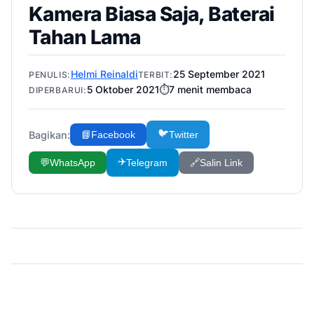
Kamera Biasa Saja, Baterai
Tahan Lama
Helmi Reinaldi
25 September 2021
PENULIS:
TERBIT:
5 Oktober 2021
⏱️
7
menit membaca
DIPERBARUI:
🐦
Bagikan:
📘
Facebook
Twitter
✈️
💬
WhatsApp
Telegram
🔗
Salin Link