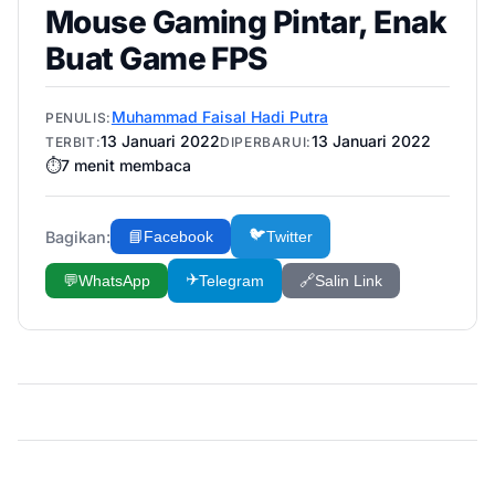
Mouse Gaming Pintar, Enak
Buat Game FPS
Muhammad Faisal Hadi Putra
PENULIS:
13 Januari 2022
13 Januari 2022
TERBIT:
DIPERBARUI:
⏱️
7
menit membaca
🐦
Bagikan:
📘
Facebook
Twitter
✈️
💬
WhatsApp
Telegram
🔗
Salin Link