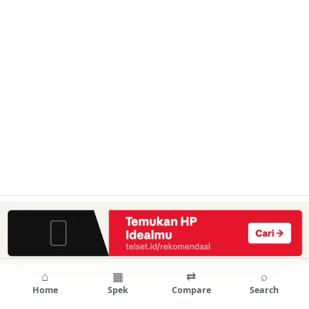
⌂
▦
⇄
⌕
Home
Spek
Compare
Search