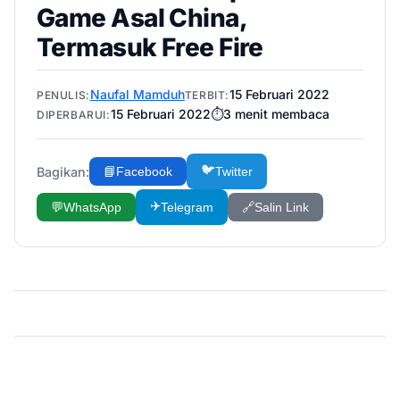
Game Asal China,
Termasuk Free Fire
Naufal Mamduh
15 Februari 2022
PENULIS:
TERBIT:
15 Februari 2022
⏱️
3
menit membaca
DIPERBARUI:
🐦
Bagikan:
📘
Facebook
Twitter
✈️
💬
WhatsApp
Telegram
🔗
Salin Link