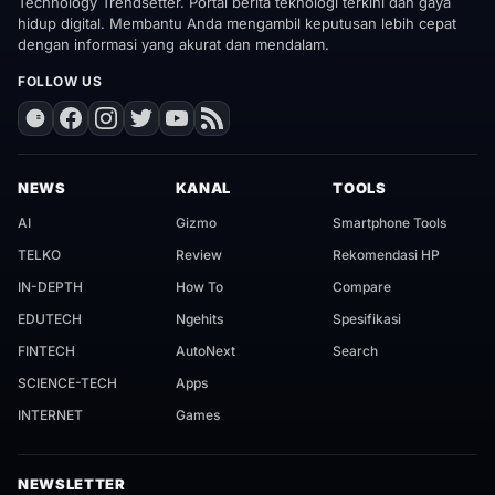
Technology Trendsetter. Portal berita teknologi terkini dan gaya
hidup digital. Membantu Anda mengambil keputusan lebih cepat
dengan informasi yang akurat dan mendalam.
FOLLOW US
NEWS
KANAL
TOOLS
AI
Gizmo
Smartphone Tools
TELKO
Review
Rekomendasi HP
IN-DEPTH
How To
Compare
EDUTECH
Ngehits
Spesifikasi
FINTECH
AutoNext
Search
SCIENCE-TECH
Apps
INTERNET
Games
NEWSLETTER