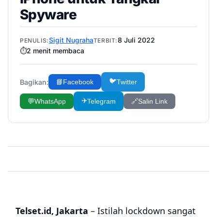
Spyware
Sigit Nugraha
8 Juli 2022
PENULIS:
TERBIT:
⏱️
2
menit membaca
🐦
Bagikan:
📘
Facebook
Twitter
✈️
💬
WhatsApp
Telegram
🔗
Salin Link
Telset.id, Jakarta
– Istilah lockdown sangat