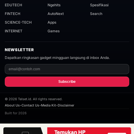
EDUTECH
Ngehits
Spesifikasi
FINTECH
AutoNext
Search
SCIENCE-TECH
Apps
INTERNET
Games
NEWSLETTER
Dapatkan ringkasan gadget mingguan langsung di inbox Anda.
Subscribe
©
2026
Telset.id. All rights reserved.
About Us
•
Contact Us
•
Media Kit
•
Disclaimer
Built for 2026