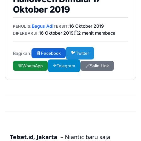
Oktober 2019
Bagus Adi
16 Oktober 2019
PENULIS:
TERBIT:
16 Oktober 2019
⏱️
2
menit membaca
DIPERBARUI:
🐦
Bagikan:
📘
Facebook
Twitter
✈️
💬
WhatsApp
Telegram
🔗
Salin Link
Telset.id, Jakarta
– Niantic baru saja