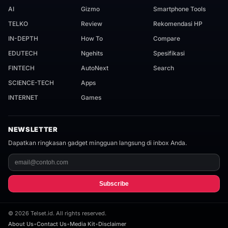
AI
Gizmo
Smartphone Tools
TELKO
Review
Rekomendasi HP
IN-DEPTH
How To
Compare
EDUTECH
Ngehits
Spesifikasi
FINTECH
AutoNext
Search
SCIENCE-TECH
Apps
INTERNET
Games
NEWSLETTER
Dapatkan ringkasan gadget mingguan langsung di inbox Anda.
Subscribe
©
2026
Telset.id. All rights reserved.
About Us
•
Contact Us
•
Media Kit
•
Disclaimer