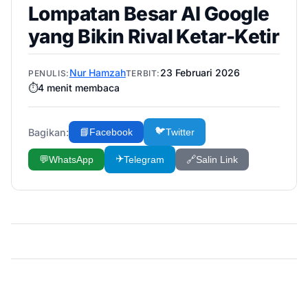
Lompatan Besar AI Google
yang Bikin Rival Ketar-Ketir
Nur Hamzah
23 Februari 2026
PENULIS:
TERBIT:
⏱️
4
menit membaca
🐦
Bagikan:
📘
Facebook
Twitter
✈️
💬
WhatsApp
Telegram
🔗
Salin Link