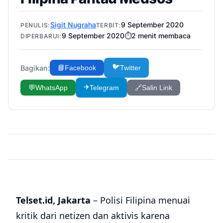
Sigit Nugraha
9 September 2020
PENULIS:
TERBIT:
9 September 2020
⏱️
2
menit membaca
DIPERBARUI:
🐦
Bagikan:
📘
Facebook
Twitter
✈️
💬
WhatsApp
Telegram
🔗
Salin Link
Telset.id, Jakarta
– Polisi Filipina menuai
kritik dari netizen dan aktivis karena