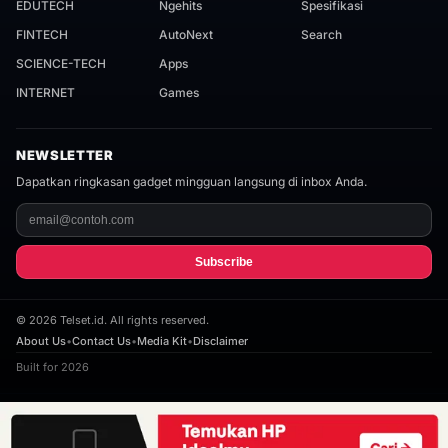
EDUTECH
Ngehits
Spesifikasi
FINTECH
AutoNext
Search
SCIENCE-TECH
Apps
INTERNET
Games
NEWSLETTER
Dapatkan ringkasan gadget mingguan langsung di inbox Anda.
Subscribe
©
2026
Telset.id. All rights reserved.
About Us
•
Contact Us
•
Media Kit
•
Disclaimer
Built for 2026