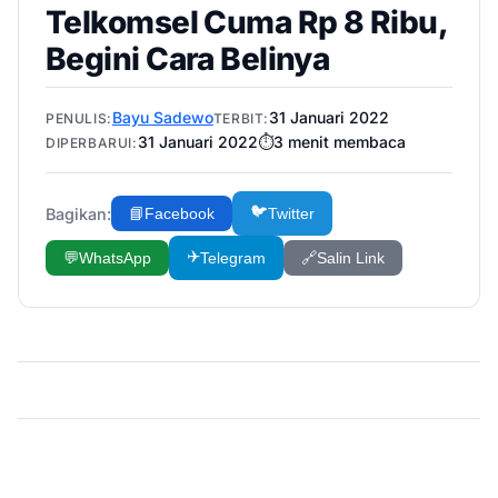
Telkomsel Cuma Rp 8 Ribu,
Begini Cara Belinya
Bayu Sadewo
31 Januari 2022
PENULIS:
TERBIT:
31 Januari 2022
⏱️
3
menit membaca
DIPERBARUI:
🐦
Bagikan:
📘
Facebook
Twitter
✈️
💬
WhatsApp
Telegram
🔗
Salin Link