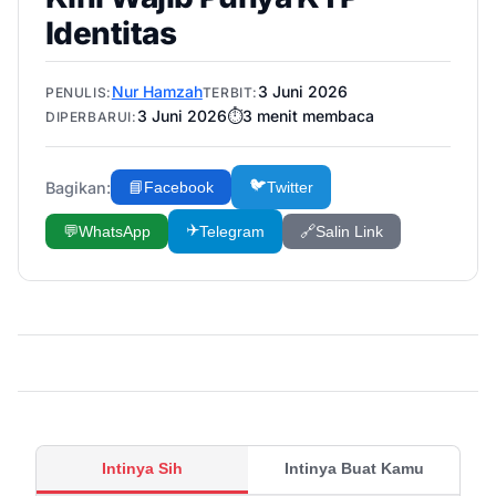
Identitas
Nur Hamzah
3 Juni 2026
PENULIS:
TERBIT:
3 Juni 2026
⏱️
3
menit membaca
DIPERBARUI:
🐦
Bagikan:
📘
Facebook
Twitter
✈️
💬
WhatsApp
Telegram
🔗
Salin Link
Intinya Sih
Intinya Buat Kamu