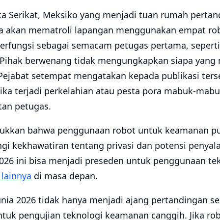
ka Serikat, Meksiko yang menjadi tuan rumah pertand
ga akan mematroli lapangan menggunakan empat rob
 berfungsi sebagai semacam petugas pertama, seperti
i. Pihak berwenang tidak mengungkapkan siapa yan
a. Pejabat setempat mengatakan kepada publikasi ter
ika terjadi perkelahian atau pesta pora mabuk-mab
tan petugas.
ukkan bahwa penggunaan robot untuk keamanan pu
ngi kekhawatiran tentang privasi dan potensi penya
2026 ini bisa menjadi preseden untuk penggunaan tek
 lainnya
di masa depan.
unia 2026 tidak hanya menjadi ajang pertandingan sep
tuk pengujian teknologi keamanan canggih. Jika robo