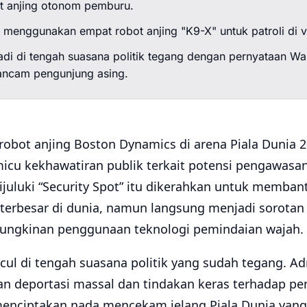
t anjing otonom pemburu.
 menggunakan empat robot anjing "K9-X" untuk patroli di v
rjadi di tengah suasana politik tegang dengan pernyataan Wa
ncam pengunjung asing.
obot anjing Boston Dynamics di arena Piala Dunia 2
micu kekhawatiran publik terkait potensi pengawasa
ijuluki “Security Spot” itu dikerahkan untuk memba
terbesar di dunia, namun langsung menjadi sorotan
ungkinan penggunaan teknologi pemindaian wajah.
cul di tengah suasana politik yang sudah tegang. Ad
 deportasi massal dan tindakan keras terhadap pen
 menciptakan nada mencekam jelang Piala Dunia yang