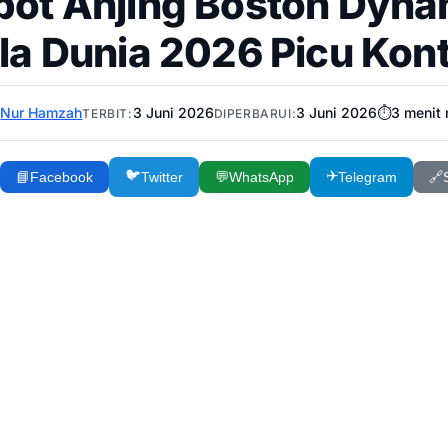
bot Anjing Boston Dynam
la Dunia 2026 Picu Kont
Nur Hamzah
3 Juni 2026
3 Juni 2026
⏱️
3
menit
:
TERBIT:
DIPERBARUI:
🐦
✈️
📘
Facebook
Twitter
💬
WhatsApp
Telegram
🔗