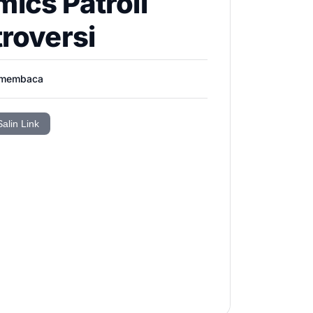
ics Patroli
roversi
 membaca
Salin Link