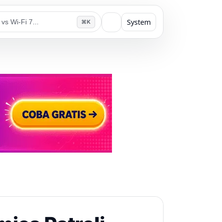
System
⌘K