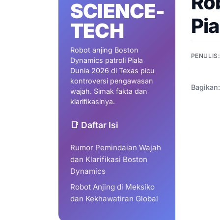
Ro
SCIENCE-
Pia
TECH
Robot anjing Boston
PENULIS
Dynamics patroli Piala
Dunia 2026 di Texas picu
kontroversi pengawasan
Bagikan:
wajah. Simak fakta dan
klarifikasinya.
📑 Daftar Isi
Rumor Pemindaian Wajah
dan Klarifikasi Boston
Dynamics
Robot Anjing di Meksiko
dan Kekhawatiran Global