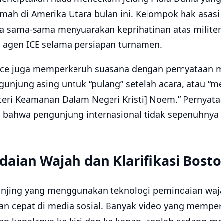
umah di Amerika Utara bulan ini. Kelompok hak asas
 sama-sama menyuarakan keprihatinan atas militer
 agen ICE selama persiapan turnamen.
nce juga memperkeruh suasana dengan pernyataan m
njung asing untuk “pulang” setelah acara, atau “me
ri Keamanan Dalam Negeri Kristi] Noem.” Pernyata
 bahwa pengunjung internasional tidak sepenuhnya
aian Wajah dan Klarifikasi Bost
anjing yang menggunakan teknologi pemindaian waj
n cepat di media sosial. Banyak video yang memper