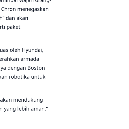
emindai wajah orang-
da Chron menegaskan
h” dan akan
ti paket
luas oleh Hyundai,
gerahkan armada
inya dengan Boston
kan robotika untuk
at, akan mendukung
 yang lebih aman,”