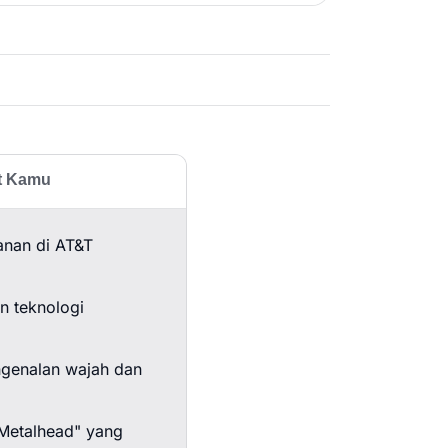
at Kamu
anan di AT&T
n teknologi
ngenalan wajah dan
"Metalhead" yang