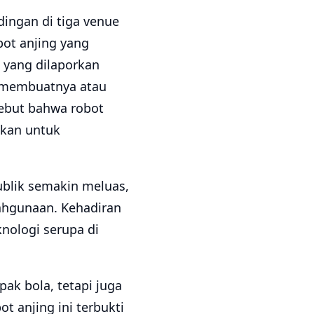
ingan di tiga venue
ot anjing yang
 yang dilaporkan
g membuatnya atau
sebut bahwa robot
ukan untuk
blik semakin meluas,
lahgunaan. Kehadiran
nologi serupa di
ak bola, tetapi juga
t anjing ini terbukti