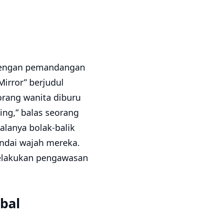
 dengan pemandangan
irror” berjudul
orang wanita diburu
ing,” balas seorang
lanya bolak-balik
ndai wajah mereka.
elakukan pengawasan
bal