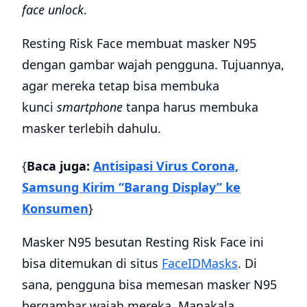
face unlock
.
Resting Risk Face membuat masker N95
dengan gambar wajah pengguna. Tujuannya,
agar mereka tetap bisa membuka
kunci
smartphone
tanpa harus membuka
masker terlebih dahulu.
{
Baca juga:
Antisipasi Virus Corona,
Samsung Kirim “Barang Display” ke
Konsumen
}
Masker N95 besutan Resting Risk Face ini
bisa ditemukan di situs
FaceIDMasks
. Di
sana, pengguna bisa memesan masker N95
bergambar wajah mereka. Manakala