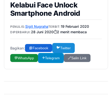
Kelabui Face Unlock
Smartphone Android
Sigit Nugraha
19 Februari 2020
PENULIS:
TERBIT:
28 Juni 2020
⏱️
2
menit membaca
DIPERBARUI:
🐦
Bagikan:
📘
Facebook
Twitter
✈️
💬
WhatsApp
Telegram
🔗
Salin Link