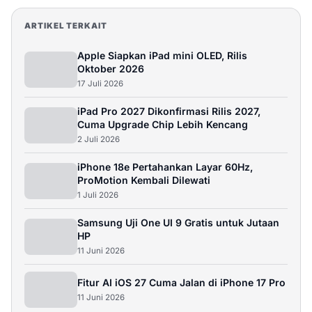
Samsung Galaxy A17 5G 8/128GB - Black.
ARTIKEL TERKAIT
(8GB/128GB)
Apple Siapkan iPad mini OLED, Rilis
Rp 3.599.000
8GB / 128GB
Oktober 2026
17 Juli 2026
Beli
iPad Pro 2027 Dikonfirmasi Rilis 2027,
Cuma Upgrade Chip Lebih Kencang
Samsung Galaxy A17 5G 8/256GB - Blue.
(8GB/256GB)
2 Juli 2026
Rp 3.699.000
8GB / 256GB
iPhone 18e Pertahankan Layar 60Hz,
ProMotion Kembali Dilewati
Beli
1 Juli 2026
Samsung Uji One UI 9 Gratis untuk Jutaan
Samsung Galaxy A17
HP
11 Juni 2026
Rp 3.999.000
8GB / 256GB
Fitur AI iOS 27 Cuma Jalan di iPhone 17 Pro
Beli
11 Juni 2026