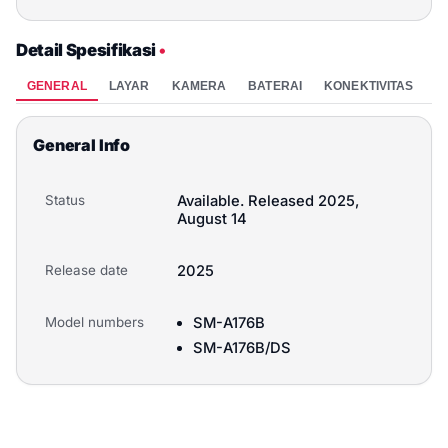
Samsung Galaxy A17 Special Hari Raya Package
Rp 3.999.000
8GB / 256GB
Detail Spesifikasi
•
GENERAL
LAYAR
KAMERA
BATERAI
KONEKTIVITAS
P
Beli
Samsung Galaxy A17 5G
General Info
Rp 4.499.000
—
Status
Available. Released 2025,
Beli
August 14
Samsung Galaxy A17 5G 8/256GB - Gray
Release date
2025
Rp 4.499.000
8GB / 256GB
Model numbers
SM-A176B
Beli
SM-A176B/DS