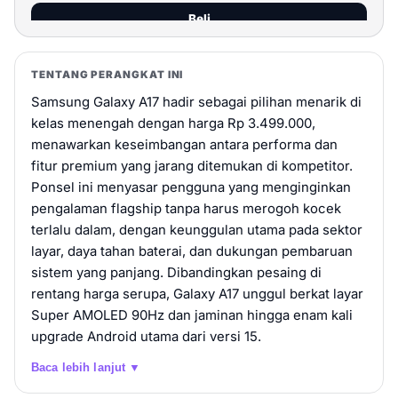
Beli
Samsung Galaxy A17 4G [8/256GB] - | Smartphone
TENTANG PERANGKAT INI
AI | Android | 5000 mAh - Black. (8GB/256GB)
Samsung Galaxy A17 hadir sebagai pilihan menarik di
Rp 3.399.000
8GB / 256GB
kelas menengah dengan harga Rp 3.499.000,
menawarkan keseimbangan antara performa dan
Beli
fitur premium yang jarang ditemukan di kompetitor.
Ponsel ini menyasar pengguna yang menginginkan
Samsung Galaxy A17
pengalaman flagship tanpa harus merogoh kocek
Rp 3.499.000
8GB / 128GB
terlalu dalam, dengan keunggulan utama pada sektor
layar, daya tahan baterai, dan dukungan pembaruan
Beli
sistem yang panjang. Dibandingkan pesaing di
rentang harga serupa, Galaxy A17 unggul berkat layar
Samsung Galaxy A17 Special Hari Raya Package
Super AMOLED 90Hz dan jaminan hingga enam kali
upgrade Android utama dari versi 15.
Rp 3.499.000
8GB / 128GB
Baca lebih lanjut ▼
Beli