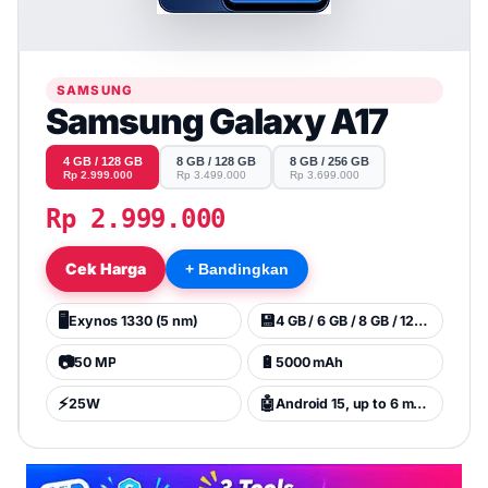
SAMSUNG
Samsung Galaxy A17
4 GB / 128 GB
8 GB / 128 GB
8 GB / 256 GB
Rp 2.999.000
Rp 3.499.000
Rp 3.699.000
Rp 2.999.000
Cek Harga
+ Bandingkan
🖥️
💾
Exynos 1330 (5 nm)
4 GB / 6 GB / 8 GB / 128 GB
📷
🔋
50 MP
5000 mAh
⚡
🤖
25W
Android 15, up to 6 major Android upgrades, One UI 7