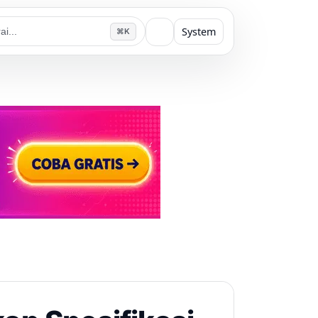
System
⌘K