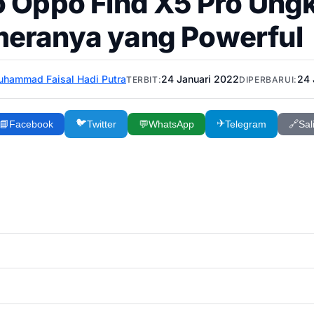
o Oppo Find X5 Pro Ungk
eranya yang Powerful
hammad Faisal Hadi Putra
24 Januari 2022
24 
TERBIT:
DIPERBARUI:
🐦
✈️
📘
Facebook
Twitter
💬
WhatsApp
Telegram
🔗
Sal