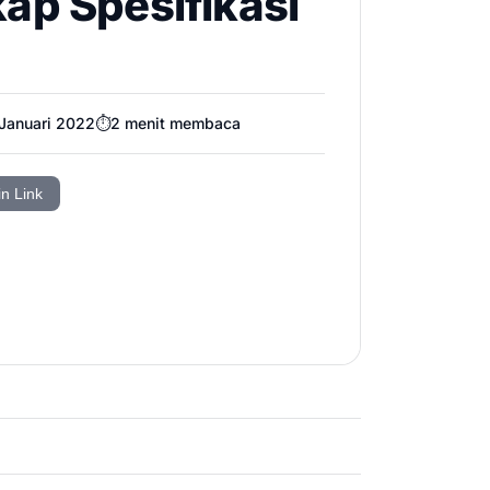
ap Spesifikasi
Januari 2022
⏱️
2
menit membaca
in Link