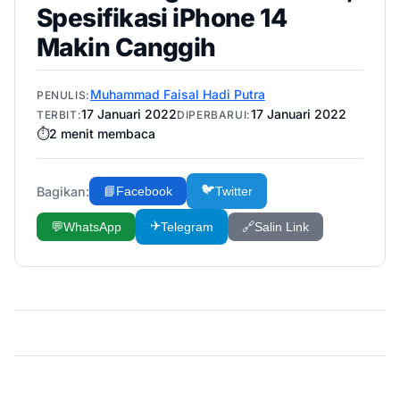
Spesifikasi iPhone 14
Makin Canggih
Muhammad Faisal Hadi Putra
PENULIS:
17 Januari 2022
17 Januari 2022
TERBIT:
DIPERBARUI:
⏱️
2
menit membaca
🐦
Bagikan:
📘
Facebook
Twitter
✈️
💬
WhatsApp
Telegram
🔗
Salin Link