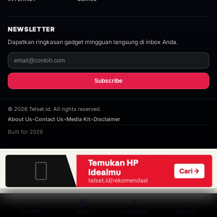
NEWSLETTER
Dapatkan ringkasan gadget mingguan langsung di inbox Anda.
Subscribe
©
2026
Telset.id. All rights reserved.
About Us
•
Contact Us
•
Media Kit
•
Disclaimer
Built for 2026
⌂
▦
⇄
⌕
Home
Spek
Compare
Search