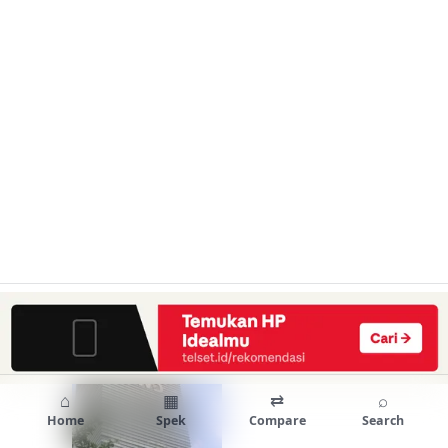
⌂
▦
⇄
⌕
Home
Spek
Compare
Search