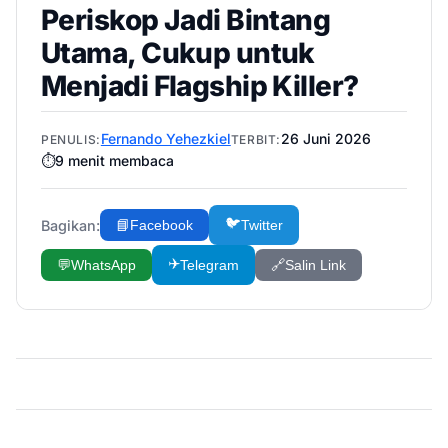
Periskop Jadi Bintang
Utama, Cukup untuk
Menjadi Flagship Killer?
Fernando Yehezkiel
26 Juni 2026
PENULIS:
TERBIT:
⏱️
9
menit membaca
🐦
Bagikan:
📘
Facebook
Twitter
✈️
💬
WhatsApp
Telegram
🔗
Salin Link