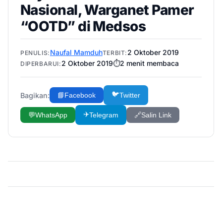
Nasional, Warganet Pamer
“OOTD” di Medsos
Naufal Mamduh
2 Oktober 2019
PENULIS:
TERBIT:
2 Oktober 2019
⏱️
2
menit membaca
DIPERBARUI:
🐦
Bagikan:
📘
Facebook
Twitter
✈️
💬
WhatsApp
Telegram
🔗
Salin Link