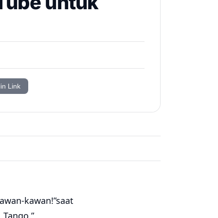
Tube untuk
in Link
kawan-kawan!”saat
 Tango.”