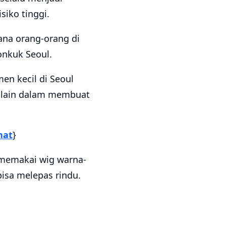
siko tinggi.
na orang-orang di
onkuk Seoul.
n kecil di Seoul
 lain dalam membuat
nat
}
 memakai wig warna-
bisa melepas rindu.