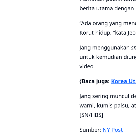
berita utama dengan s
“Ada orang yang men
Korut hidup, ”kata Je
Jang menggunakan
s
untuk kemudian diun
video.
{
Baca juga:
Korea Ut
Jang sering muncul 
warni, kumis palsu, a
[SN/HBS]
Sumber:
NY Post