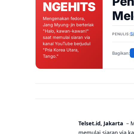
Pen
NGEHITS
Mel
Mengenakan fedora,
Jang Myung-jin berteriak
"Halo, kawan-kawan!"
S
PENULIS:
saat memulai siaran via
kanal YouTube berjudul
"Pria Korea Utara,
Bagikan:
Tango."
Telset.id, Jakarta
– 
memulai siaran via ka