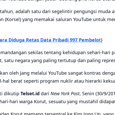
 tahun, adalah satu dari segelintir pengungsi muda a
atan (Korsel) yang memakai saluran YouTube untuk 
ra Diduga Retas Data Pribadi 997 Pembelot
}
mandangan sekilas tentang kehidupan sehari-hari p
, satu negara yang paling tertutup dan paling represi
kan oleh Jang melalui YouTube sangat kontras denga
-hal berat seperti program nuklir atau hierarki kekua
i dikutip
Telset.id
dari
New York Post
, Senin (30/9/201
ari-hari warga Korut, sesuatu yang mustahil didapat
hadap Korut memang tersentral ke Kim Jong Un, yang 