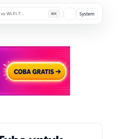
System
⌘K