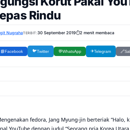
gungsi Korut Pakai You
epas Rindu
igit Nugraha
30 September 2019
⏱️
2
menit membaca
TERBIT:
🐦
✈️
📘
Facebook
Twitter
💬
WhatsApp
Telegram
🔗
Sal
Mengenakan fedora, Jang Myung-jin berteriak “Halo, 
nal YouTube dengan judul “Seorang pria Korea Utara,