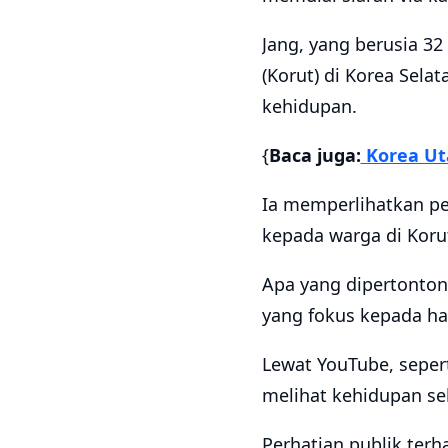
Jang, yang berusia 32
(Korut) di Korea Sel
kehidupan.
{
Baca juga:
Korea Uta
Ia memperlihatkan pe
kepada warga di Korut
Apa yang dipertonton
yang fokus kepada hal
Lewat YouTube, sepert
melihat kehidupan seh
Perhatian publik ter