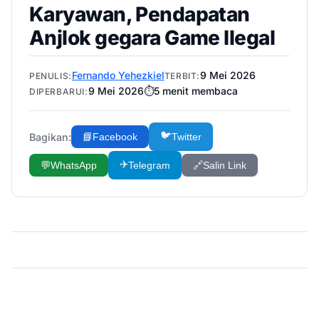
Karyawan, Pendapatan
Anjlok gegara Game Ilegal
Fernando Yehezkiel
9 Mei 2026
PENULIS:
TERBIT:
9 Mei 2026
⏱️
5
menit membaca
DIPERBARUI:
🐦
Bagikan:
📘
Facebook
Twitter
✈️
💬
WhatsApp
Telegram
🔗
Salin Link