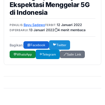
Ekspektasi Menggelar 5G
di Indonesia
Bayu Sadewo
12 Januari 2022
PENULIS:
TERBIT:
13 Januari 2022
⏱️
4
menit membaca
DIPERBARUI:
🐦
Bagikan:
📘
Facebook
Twitter
✈️
💬
WhatsApp
Telegram
🔗
Salin Link