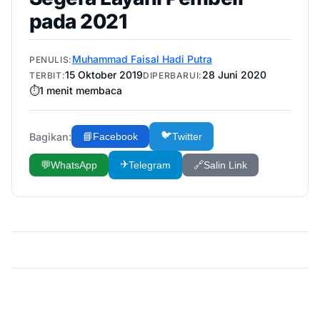
pada 2021
Muhammad Faisal Hadi Putra
PENULIS:
15 Oktober 2019
28 Juni 2020
TERBIT:
DIPERBARUI:
⏱️
1
menit membaca
🐦
Bagikan:
📘
Facebook
Twitter
✈️
💬
WhatsApp
Telegram
🔗
Salin Link