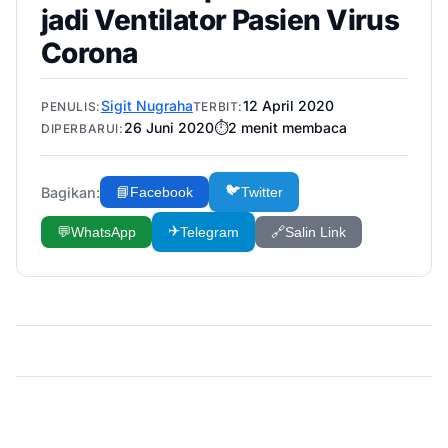
jadi Ventilator Pasien Virus
Corona
Sigit Nugraha
12 April 2020
PENULIS:
TERBIT:
26 Juni 2020
⏱️
2
menit membaca
DIPERBARUI:
🐦
Bagikan:
📘
Facebook
Twitter
✈️
💬
WhatsApp
Telegram
🔗
Salin Link