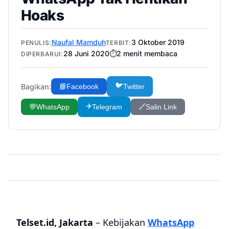
Hoaks
Naufal Mamduh
3 Oktober 2019
PENULIS:
TERBIT:
28 Juni 2020
⏱️
2
menit membaca
DIPERBARUI:
🐦
Bagikan:
📘
Facebook
Twitter
✈️
💬
WhatsApp
Telegram
🔗
Salin Link
Telset.id, Jakarta
– Kebijakan
WhatsApp