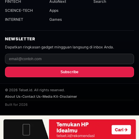
FINTECH
AutoNext
Search
SCIENCE-TECH
Apps
INTERNET
Games
NEWSLETTER
Dapatkan ringkasan gadget mingguan langsung di inbox Anda.
Subscribe
©
2026
Telset.id. All rights reserved.
About Us
•
Contact Us
•
Media Kit
•
Disclaimer
Built for 2026