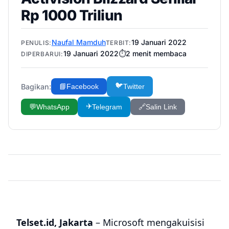
Rp 1000 Triliun
Naufal Mamduh
19 Januari 2022
PENULIS:
TERBIT:
19 Januari 2022
⏱️
2
menit membaca
DIPERBARUI:
🐦
Bagikan:
📘
Facebook
Twitter
✈️
💬
WhatsApp
Telegram
🔗
Salin Link
Telset.id, Jakarta
– Microsoft mengakuisisi