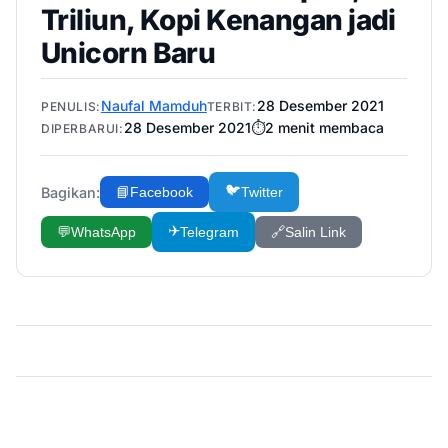
Triliun, Kopi Kenangan jadi
Unicorn Baru
Naufal Mamduh
28 Desember 2021
PENULIS:
TERBIT:
28 Desember 2021
⏱️
2
menit membaca
DIPERBARUI:
🐦
Bagikan:
📘
Facebook
Twitter
✈️
💬
WhatsApp
Telegram
🔗
Salin Link