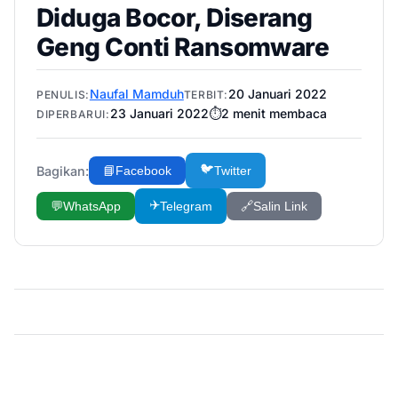
Diduga Bocor, Diserang
Geng Conti Ransomware
Naufal Mamduh
20 Januari 2022
PENULIS:
TERBIT:
23 Januari 2022
⏱️
2
menit membaca
DIPERBARUI:
🐦
Bagikan:
📘
Facebook
Twitter
✈️
💬
WhatsApp
Telegram
🔗
Salin Link