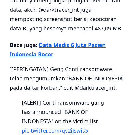
Tak hanya mengungkap dugaan kebocoran
data, akun @darktracer_int juga
memposting screenshot berisi kebocoran
data BI yang besarnya mencapai 487,09 MB.
Baca juga:
Data Medis 6 Juta Pasien
Indonesia Bocor
“[PERINGATAN] Geng Conti ransomware
telah mengumumkan “BANK OF INDONESIA”
pada daftar korban,” cuit @darktracer_int.
[ALERT] Conti ransomware gang
has announced "BANK OF
INDONESIA" on the victim list.
pic.twitter.com/qv2iJswis5