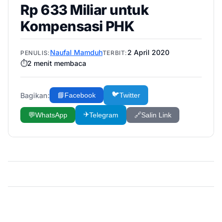
Rp 633 Miliar untuk
Kompensasi PHK
Naufal Mamduh
2 April 2020
PENULIS:
TERBIT:
⏱️
2
menit membaca
🐦
Bagikan:
📘
Facebook
Twitter
✈️
💬
WhatsApp
Telegram
🔗
Salin Link