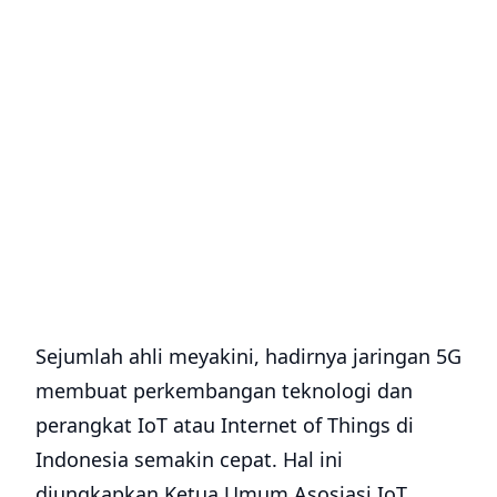
sampai USD 360 miliar pada tahun 2030.
Metaverse Ambil Dunia
Laporan tersebut juga mengklaim bahwa
pasar telekomunikasi akan mengantarkan
gelombang kerja sama lebih lanjut. Merek
telekomunikasi kemungkinan besar akan
menyatukan sumber daya mereka untuk
mendapatkan hasil umum yang bermanfaat.
Dengan pertumbuhan pendapatan yang
sederhana dan pengeluaran jaringan yang