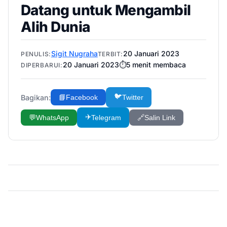
Datang untuk Mengambil
Alih Dunia
Sigit Nugraha
20 Januari 2023
PENULIS:
TERBIT:
20 Januari 2023
⏱️
5
menit membaca
DIPERBARUI:
🐦
Bagikan:
📘
Facebook
Twitter
✈️
💬
WhatsApp
Telegram
🔗
Salin Link