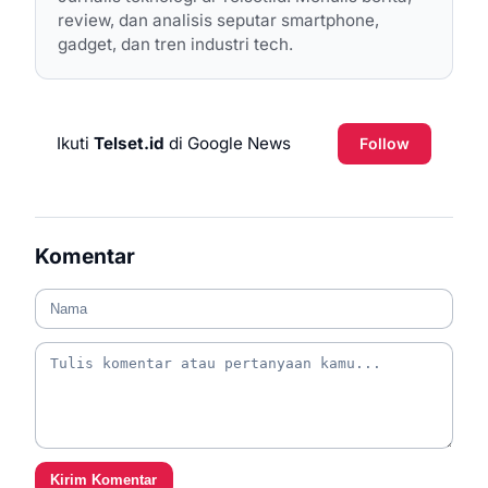
Dapatkan ringkasan gadget mingguan langsung di inbox Anda.
Subscribe
©
2026
Telset.id. All rights reserved.
About Us
•
Contact Us
•
Media Kit
•
Disclaimer
Built for 2026