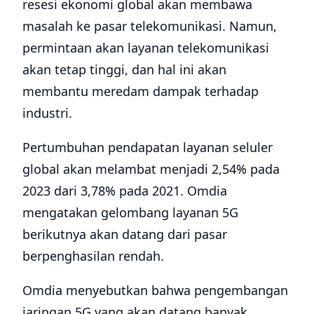
meningkat 9% menjadi USD 2,3 miliar atau
Rp 32,8 triliun.
Berikutnya peningkatan juga terjadi di
sektor platform sebesar 33% menjadi USD
8,6 miliar atau Rp 122,9 triliun dan aplikasi
sebesar 45% yakni USD 11,7 miliar atau Rp
167,3 triliun.
“Di tahun 2022 pasar IoT akan meningkat
dan aplikasi mengalami peningkatan yang
tinggi hingga Rp 167,3 triliun dibandingkan
sektor IoT lainnya,” ujar Teguh.
Teguh memprediksi, nantinya di tahun 2025
pasar IoT di Indonesia bisa mencapai USD 40