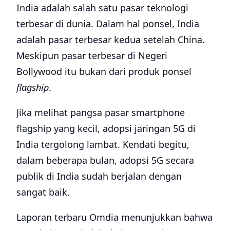
membuat perkembangan teknologi dan
perangkat IoT atau Internet of Things di
Indonesia semakin cepat. Hal ini
diungkapkan Ketua Umum Asosiasi IoT
Indonesia (ASIOTI), Teguh Prasetya dalam
acara webinar Telset Techtival beberapa
waktu lalu.
Ia mengatakan, potensi ekosistem atau
pasar IoT di Indonesia pada tahun 2022
mencapai USD 26 miliar atau Rp 372 triliun,
yang terdiri dari peningkatan di beberapa
sektor. Mulai dari sektor perangkat yang
potensinya meningkat 13% menjadi USD 3,4
miliar atau Rp 48,6 triliun dan jaringan