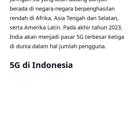
miliar atau Rp 572,7 triliun, dengan 678 juta
perangkat yang sudah terhubung.
Indonesia disebut menjadi negara terbesar
di Asia Tenggara dalam hal populasi dan
Gross Merchandising Value
(GMV) atau nilai
total barang dagangan yang dijual secara
online, sehingga memiliki ekonomi digital
yang kuat.
Kemudian menurut beberapa penelitian,
GMV ekonomi digital Indonesia adalah yang
tertinggi di Asia Tenggara dengan USD 77
miliar atau Rp 1.198,5 triliun di tahun 2022
dan diproyeksikan menjadi USD 220 miliar