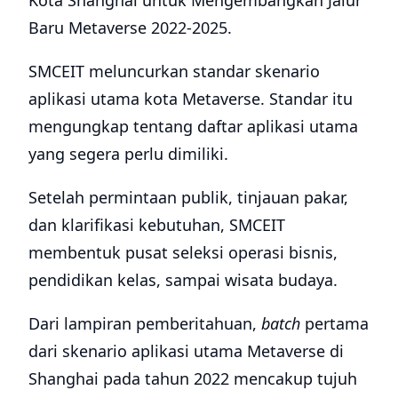
berpenghasilan rendah.
Omdia menyebutkan bahwa pengembangan
jaringan 5G yang akan datang banyak
berada di negara-negara berpenghasilan
rendah di Afrika, Asia Tengah dan Selatan,
serta Amerika Latin. Pada akhir tahun 2023,
India akan menjadi pasar 5G terbesar ketiga
di dunia dalam hal jumlah pengguna.
5G di Indonesia