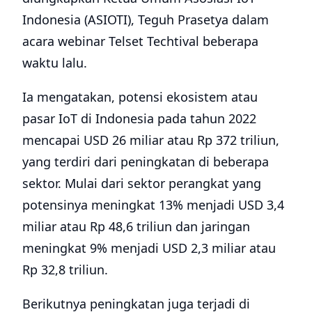
tinggi, banyak orang di industri percaya
bahwa merger dan kesepakatan pembelian
adalah suatu keharusan jika ingin sukses.
Pada saat yang sama, operator
telekomunikasi akan memperketat fokus
bisnisnya. Banyak operator akan
mempertajam fokus bisnis mereka, yang
dapat menyebabkan mereka melepaskan
aset dan bisnis non-inti.
Beberapa operator telekomunukasi bahkan
mungkin mempertimbangkan untuk
menjual atau mendatangkan investor yang
relevan untuk bersiap masuk ke dunia baru,
dunia metaverse. [SN/HBS]