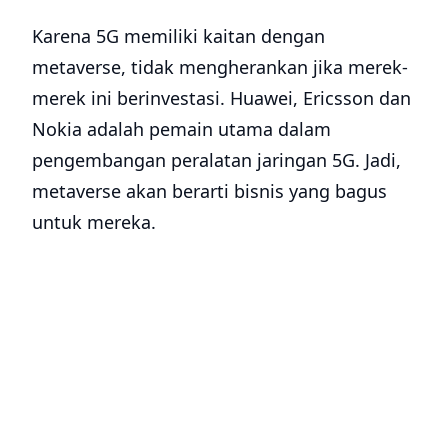
Karena 5G memiliki kaitan dengan
metaverse, tidak mengherankan jika merek-
merek ini berinvestasi. Huawei, Ericsson dan
Nokia adalah pemain utama dalam
pengembangan peralatan jaringan 5G. Jadi,
metaverse akan berarti bisnis yang bagus
untuk mereka.
Bahkan, Komisi Ekonomi dan Teknologi
Informasi Kota Shanghai (SMCEIT) baru-baru
ini merilis pemberitahuan tentang Rilis
Skenario Aplikasi Utama Metaverse
Shanghai 2022.