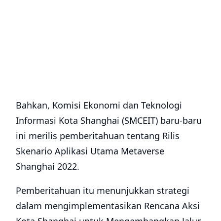
publik di India sudah berjalan dengan
sangat baik.
Laporan terbaru Omdia menunjukkan bahwa
resesi ekonomi global akan membawa
masalah ke pasar telekomunikasi. Namun,
permintaan akan layanan telekomunikasi
akan tetap tinggi, dan hal ini akan
membantu meredam dampak terhadap
industri.
Pertumbuhan pendapatan layanan seluler
global akan melambat menjadi 2,54% pada
2023 dari 3,78% pada 2021. Omdia
mengatakan gelombang layanan 5G
berikutnya akan datang dari pasar