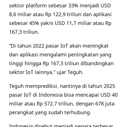
Ditulis oleh
Sigit Nugraha
Jurnalis teknologi di Telset.id. Menulis berita,
review, dan analisis seputar smartphone,
gadget, dan tren industri tech.
Ikuti
Telset.id
di Google News
Follow
Komentar