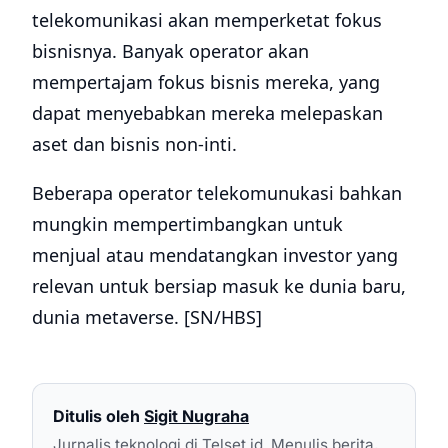
hidup digital. Membantu Anda mengambil keputusan lebih cepat
dengan informasi yang akurat dan mendalam.
FOLLOW US
NEWS
KANAL
TOOLS
AI
Gizmo
Smartphone Tools
TELKO
Review
Rekomendasi HP
IN-DEPTH
How To
Compare
EDUTECH
Ngehits
Spesifikasi
FINTECH
AutoNext
Search
SCIENCE-TECH
Apps
INTERNET
Games
NEWSLETTER