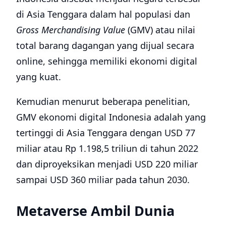
Kirim Komentar
Belum ada komentar.
Berita Terkait
Alasan Utama PlayStation 2 Tetap Tak
Tertandingi Sebagai Konsol Terbaik