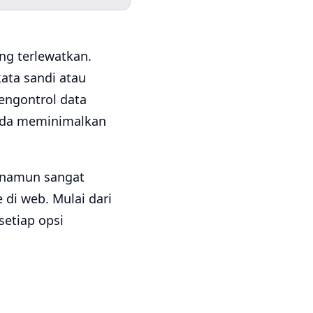
g terlewatkan.
ata sandi atau
engontrol data
nda meminimalkan
i namun sangat
di web. Mulai dari
etiap opsi