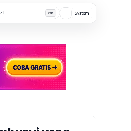
System
⌘K