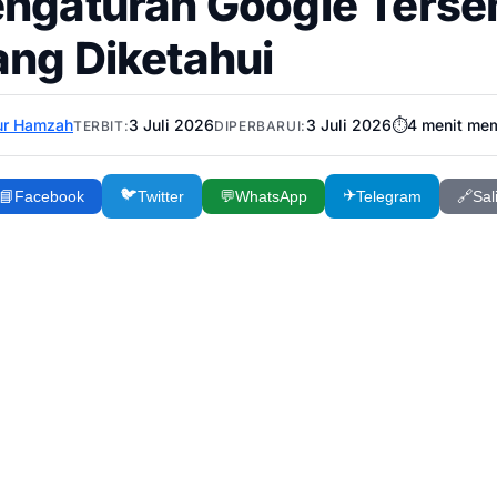
engaturan Google Ters
ang Diketahui
ur Hamzah
3 Juli 2026
3 Juli 2026
⏱️
4
menit me
TERBIT:
DIPERBARUI:
🐦
✈️
📘
Facebook
Twitter
💬
WhatsApp
Telegram
🔗
Sal