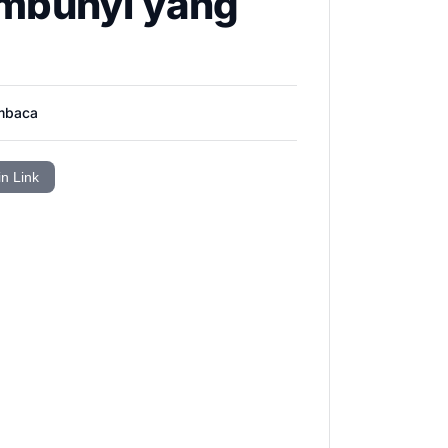
embunyi yang
mbaca
in Link