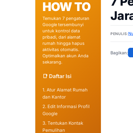
7 P
HOW TO
Jar
Temukan 7 pengaturan
Google tersembunyi
untuk kontrol data
N
PENULIS:
pribadi, dari alamat
rumah hingga hapus
aktivitas otomatis.
Bagikan:
Optimalkan akun Anda
sekarang.
📑 Daftar Isi
1. Atur Alamat Rumah
dan Kantor
2. Edit Informasi Profil
Google
3. Tentukan Kontak
Pemulihan