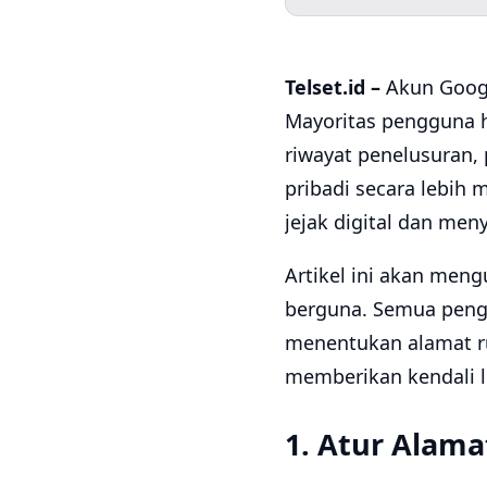
Telset.id –
Akun Googl
Mayoritas pengguna h
riwayat penelusuran,
pribadi secara lebi
jejak digital dan me
Artikel ini akan men
berguna. Semua penga
menentukan alamat ru
memberikan kendali l
1. Atur Alam