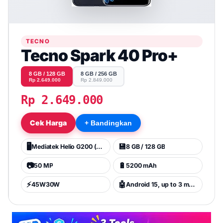
TECNO
Tecno Spark 40 Pro+
8 GB / 128 GB
8 GB / 256 GB
Rp 2.649.000
Rp 2.849.000
Rp 2.649.000
Cek Harga
+ Bandingkan
🖥️
💾
Mediatek Helio G200 (6 nm)
8 GB / 128 GB
📷
🔋
50 MP
5200 mAh
⚡
🤖
45W30W
Android 15, up to 3 major Android upgrades, HIOS 15