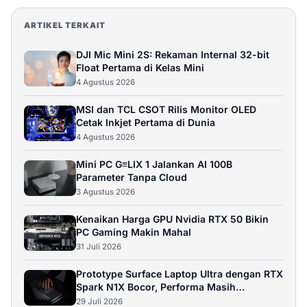
ARTIKEL TERKAIT
DJI Mic Mini 2S: Rekaman Internal 32-bit
Float Pertama di Kelas Mini
4 Agustus 2026
MSI dan TCL CSOT Rilis Monitor OLED
Cetak Inkjet Pertama di Dunia
4 Agustus 2026
Mini PC G≡LIX 1 Jalankan AI 100B
Parameter Tanpa Cloud
3 Agustus 2026
Kenaikan Harga GPU Nvidia RTX 50 Bikin
PC Gaming Makin Mahal
31 Juli 2026
Prototype Surface Laptop Ultra dengan RTX
Spark N1X Bocor, Performa Masih
Bermasalah
29 Juli 2026