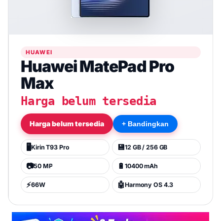
HUAWEI
Huawei MatePad Pro
Max
Harga belum tersedia
Harga belum tersedia
+ Bandingkan
🖥️
💾
Kirin T93 Pro
12 GB / 256 GB
📷
🔋
50 MP
10400 mAh
⚡
🤖
66W
Harmony OS 4.3