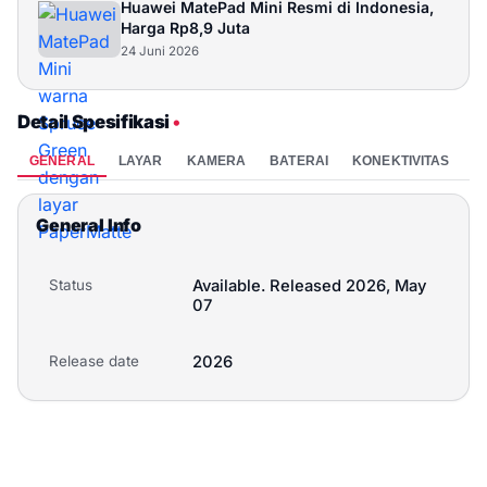
Huawei MatePad Mini Resmi di Indonesia,
Harga Rp8,9 Juta
24 Juni 2026
Detail Spesifikasi
•
GENERAL
LAYAR
KAMERA
BATERAI
KONEKTIVITAS
P
General Info
Status
Available. Released 2026, May
07
Release date
2026