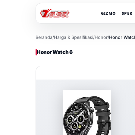
GIZMO
SPEK
Beranda
/
Harga & Spesifikasi
/
Honor
/
Honor Watc
Honor Watch 6