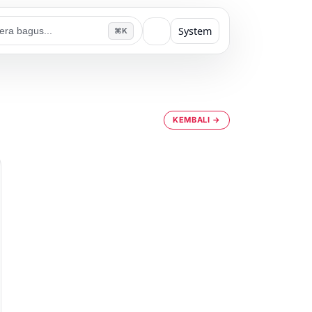
System
⌘K
KEMBALI →