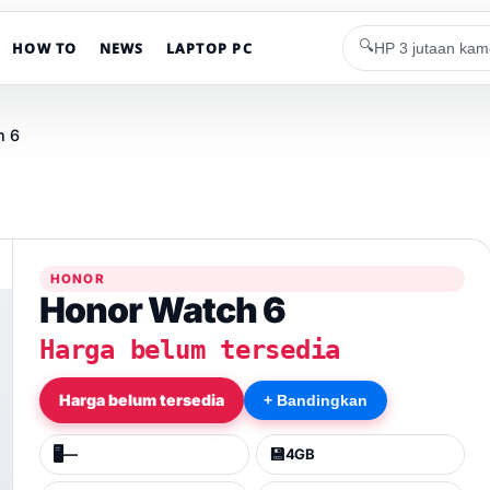
🔍
HOW TO
NEWS
LAPTOP PC
h 6
HONOR
Honor Watch 6
Harga belum tersedia
Harga belum tersedia
+ Bandingkan
🖥️
💾
—
4GB