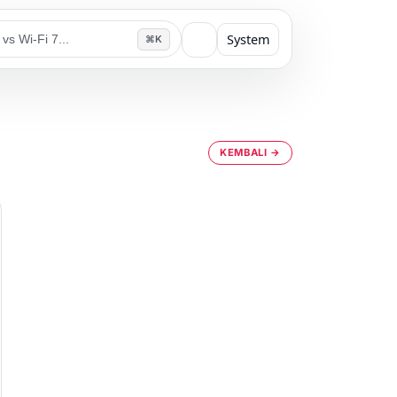
System
⌘K
KEMBALI →