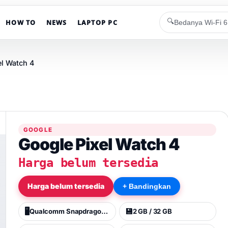
🔍
HOW TO
NEWS
LAPTOP PC
el Watch 4
GOOGLE
Google Pixel Watch 4
Harga belum tersedia
Harga belum tersedia
+ Bandingkan
🖥️
💾
Qualcomm Snapdragon W5 Gen 2 (4 nm)
2 GB / 32 GB