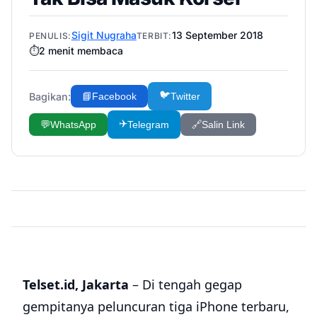
Sigit Nugraha
13 September 2018
PENULIS:
TERBIT:
⏱️
2
menit membaca
🐦
Bagikan:
📘
Facebook
Twitter
✈️
💬
WhatsApp
Telegram
🔗
Salin Link
Telset.id, Jakarta
– Di tengah gegap
gempitanya peluncuran tiga iPhone terbaru,