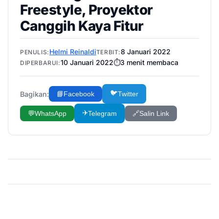
Freestyle, Proyektor
Canggih Kaya Fitur
Helmi Reinaldi
8 Januari 2022
PENULIS:
TERBIT:
10 Januari 2022
⏱️
3
menit membaca
DIPERBARUI:
🐦
Bagikan:
📘
Facebook
Twitter
✈️
💬
WhatsApp
Telegram
🔗
Salin Link