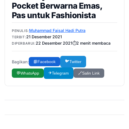
Pocket Berwarna Emas,
Pas untuk Fashionista
Muhammad Faisal Hadi Putra
PENULIS:
21 Desember 2021
TERBIT:
22 Desember 2021
⏱️
2
menit membaca
DIPERBARUI:
🐦
Bagikan:
📘
Facebook
Twitter
✈️
💬
WhatsApp
Telegram
🔗
Salin Link