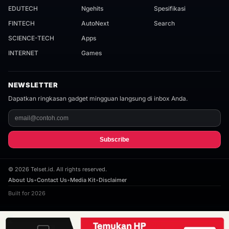
EDUTECH
Ngehits
Spesifikasi
FINTECH
AutoNext
Search
SCIENCE-TECH
Apps
INTERNET
Games
NEWSLETTER
Dapatkan ringkasan gadget mingguan langsung di inbox Anda.
Subscribe
©
2026
Telset.id. All rights reserved.
About Us
•
Contact Us
•
Media Kit
•
Disclaimer
Built for 2026