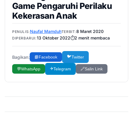
Game Pengaruhi Perilaku
Kekerasan Anak
Naufal Mamduh
8 Maret 2020
PENULIS:
TERBIT:
13 Oktober 2022
⏱️
2
menit membaca
DIPERBARUI:
🐦
Bagikan:
📘
Facebook
Twitter
✈️
💬
WhatsApp
Telegram
🔗
Salin Link