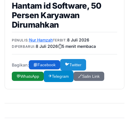
Hantam id Software, 50
Persen Karyawan
Dirumahkan
Nur Hamzah
8 Juli 2026
PENULIS:
TERBIT:
8 Juli 2026
⏱️
5
menit membaca
DIPERBARUI:
🐦
Bagikan:
📘
Facebook
Twitter
✈️
💬
WhatsApp
Telegram
🔗
Salin Link