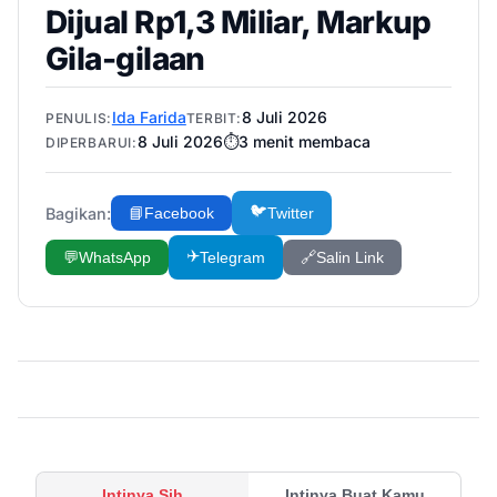
Dijual Rp1,3 Miliar, Markup
Gila-gilaan
Ida Farida
8 Juli 2026
PENULIS:
TERBIT:
8 Juli 2026
⏱️
3
menit membaca
DIPERBARUI:
🐦
Bagikan:
📘
Facebook
Twitter
✈️
💬
WhatsApp
Telegram
🔗
Salin Link
Intinya Sih
Intinya Buat Kamu