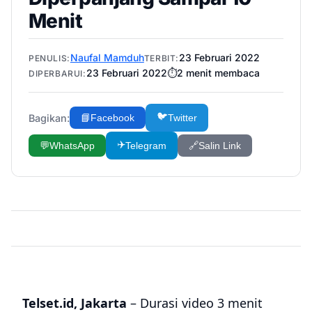
Menit
Naufal Mamduh
23 Februari 2022
PENULIS:
TERBIT:
23 Februari 2022
⏱️
2
menit membaca
DIPERBARUI:
🐦
Bagikan:
📘
Facebook
Twitter
✈️
💬
WhatsApp
Telegram
🔗
Salin Link
Telset.id, Jakarta
– Durasi video 3 menit