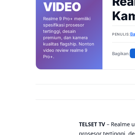
Rea
VIDEO
Kam
Realme 9 Pro+ memiliki
spesifikasi prosesor
tertinggi, desain
B
PENULIS:
premium, dan kamera
kualitas flagship. Nonton
video review realme 9
Bagikan:
Pro+.
TELSET TV
– Realme u
prosesor tertinggi, d