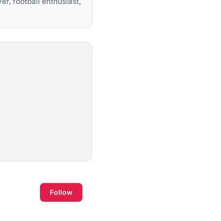
er, football enthusiast,
Follow