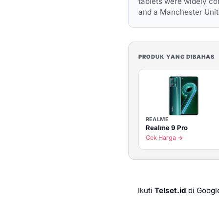
tablets were widely con
and a Manchester Unit
PRODUK YANG DIBAHAS
REALME
Realme 9 Pro
Cek Harga →
Ikuti
Telset.id
di Googl