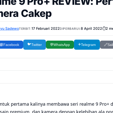
lme 9 Pro+ REVIEW: Pe
era Cakep
ayu Sadewo
17 Februari 2022
8 April 2022
⏱️
2
me
TERBIT:
DIPERBARUI:
🐦
✈️
📘
Facebook
Twitter
💬
WhatsApp
Telegram
🔗
Sal
ntuk pertama kalinya membawa seri realme 9 Pro+ d
esain premium, dan kamera dengan kelebihan ala pon