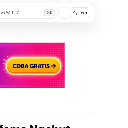
System
⌘K