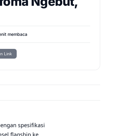
rfoma Ngebut,
nit membaca
in Link
engan spesifikasi
sel flagship ke