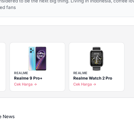
sidered to be the next big thing. Living in Indonesia, coffee lov
ed fans
REALME
REALME
Realme 9 Pro+
Realme Watch 2 Pro
Cek Harga →
Cek Harga →
e News