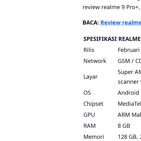
review realme 9 Pro+,
BACA:
Review realme
SPESIFIKASI REALME
Rilis
Februari
Network
GSM / CD
Super AM
Layar
scanner 
OS
Android 
Chipset
MediaTe
GPU
ARM Mal
RAM
8 GB
Memori
128 GB, 