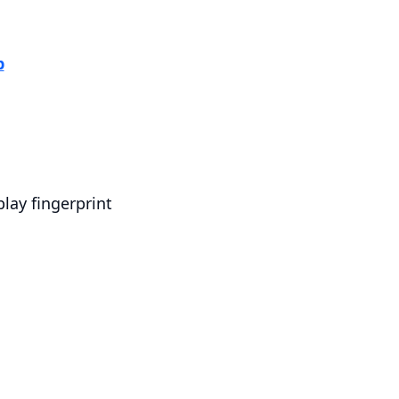
p
play fingerprint