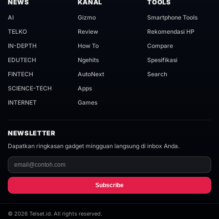
NEWS
KANAL
TOOLS
AI
Gizmo
Smartphone Tools
TELKO
Review
Rekomendasi HP
IN-DEPTH
How To
Compare
EDUTECH
Ngehits
Spesifikasi
FINTECH
AutoNext
Search
SCIENCE-TECH
Apps
INTERNET
Games
NEWSLETTER
Dapatkan ringkasan gadget mingguan langsung di inbox Anda.
Subscribe
©
2026
Telset.id. All rights reserved.