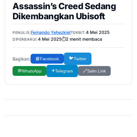
Assassin’s Creed Sedang
Dikembangkan Ubisoft
Fernando Yehezkiel
4 Mei 2025
PENULIS:
TERBIT:
4 Mei 2025
⏱️
2
menit membaca
DIPERBARUI:
🐦
Bagikan:
📘
Facebook
Twitter
✈️
💬
WhatsApp
Telegram
🔗
Salin Link