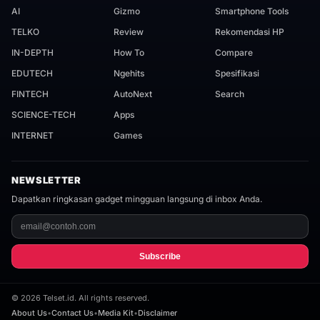
AI
Gizmo
Smartphone Tools
TELKO
Review
Rekomendasi HP
IN-DEPTH
How To
Compare
EDUTECH
Ngehits
Spesifikasi
FINTECH
AutoNext
Search
SCIENCE-TECH
Apps
INTERNET
Games
NEWSLETTER
Dapatkan ringkasan gadget mingguan langsung di inbox Anda.
Subscribe
©
2026
Telset.id. All rights reserved.
About Us
•
Contact Us
•
Media Kit
•
Disclaimer