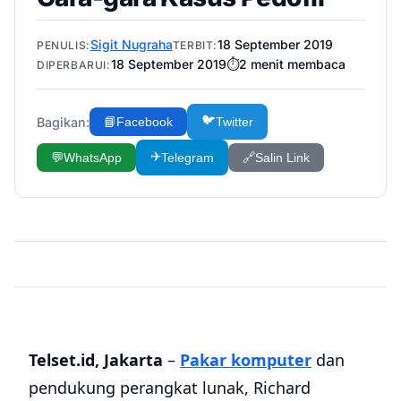
Sigit Nugraha
18 September 2019
PENULIS:
TERBIT:
18 September 2019
⏱️
2
menit membaca
DIPERBARUI:
🐦
Bagikan:
📘
Facebook
Twitter
✈️
💬
WhatsApp
Telegram
🔗
Salin Link
Telset.id, Jakarta
–
Pakar komputer
dan
pendukung perangkat lunak, Richard