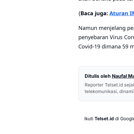
{
Baca juga:
Aturan I
Namun menjelang pen
penyebaran Virus Coro
Covid-19 dimana 59 m
Ditulis oleh
Naufal 
Reporter Telset.id sej
telekomunikasi, dinamik
Ikuti
Telset.id
di Googl