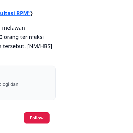
ultasi RPM”
}
g melawan
 orang terinfeksi
s tersebut. [NM/HBS]
ologi dan
Follow