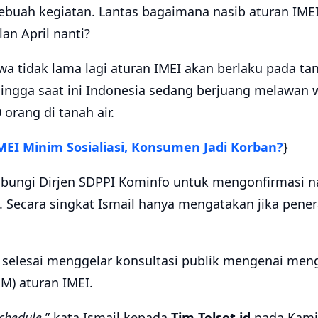
buah kegiatan. Lantas bagaimana nasib aturan IME
an April nanti?
wa tidak lama lagi aturan IMEI akan berlaku pada tan
ngga saat ini Indonesia sedang berjuang melawan 
orang di tanah air.
MEI Minim Sosialiasi, Konsumen Jadi Korban?
}
ngi Dirjen SDPPI Kominfo untuk mengonfirmasi nas
 Secara singkat Ismail hanya mengatakan jika pene
u selesai menggelar konsultasi publik mengenai me
M) aturan IMEI.
chedule
,” kata Ismail kepada
Tim Telset.id
pada Kamis