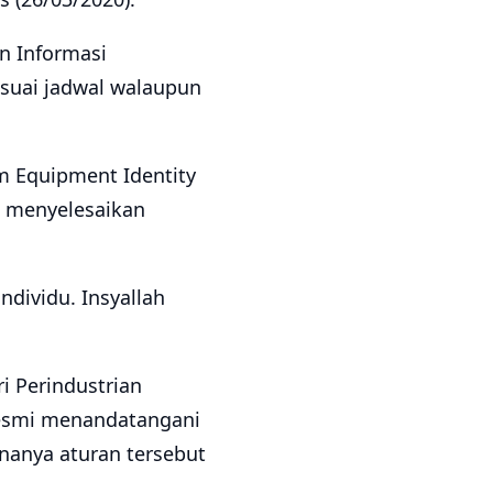
an Informasi
esuai jadwal walaupun
m Equipment Identity
ah menyelesaikan
ndividu. Insyallah
i Perindustrian
 resmi menandatangani
ananya aturan tersebut