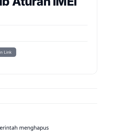
b Aturan IMEI
in Link
merintah menghapus