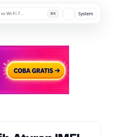
System
⌘K