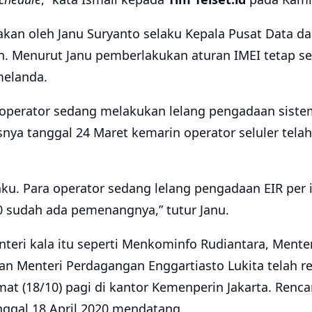
akan oleh Janu Suryanto selaku Kepala Pusat Data d
n. Menurut Janu pemberlakukan aturan IMEI tetap s
melanda.
 operator sedang melakukan lelang pengadaan siste
usnya tanggal 24 Maret kemarin operator seluler tel
laku. Para operator sedang lelang pengadaan EIR per i
0 sudah ada pemenangnya,” tutur Janu.
eri kala itu seperti Menkominfo Rudiantara, Menter
dan Menteri Perdagangan Enggartiasto Lukita telah
mat (18/10) pagi di kantor Kemenperin Jakarta. Renc
nggal 18 April 2020 mendatang.