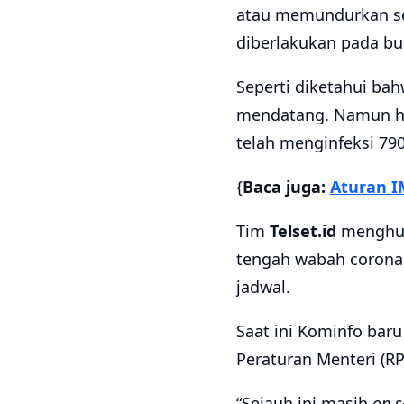
atau memundurkan se
diberlakukan pada bul
Seperti diketahui bah
mendatang. Namun hi
telah menginfeksi 790 
{
Baca juga:
Aturan I
Tim
Telset.id
menghubu
tengah wabah corona.
jadwal.
Saat ini Kominfo bar
Peraturan Menteri (RP
“Sejauh ini masih
on s