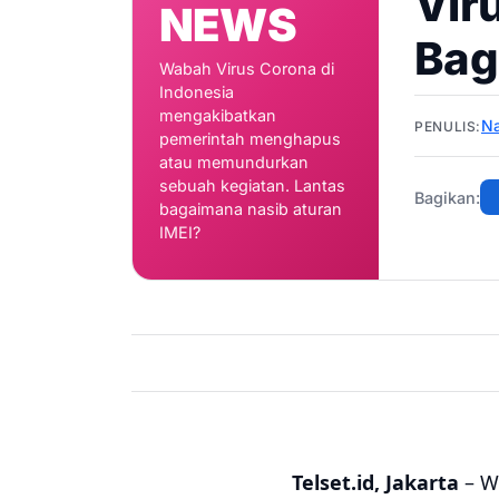
Vir
NEWS
Bag
Wabah Virus Corona di
Indonesia
mengakibatkan
N
PENULIS:
pemerintah menghapus
atau memundurkan
sebuah kegiatan. Lantas
Bagikan:
bagaimana nasib aturan
IMEI?
Telset.id, Jakarta
– W