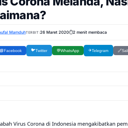
us Corona Melanda, Nasi
aimana?
aufal Mamduh
26 Maret 2020
⏱️
2
menit membaca
TERBIT:
🐦
✈️
📘
Facebook
Twitter
💬
WhatsApp
Telegram
🔗
Sal
abah Virus Corona di Indonesia mengakibatkan pe