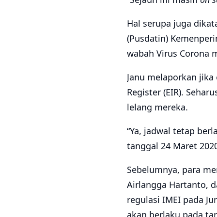
Hal serupa juga dikat
(Pusdatin) Kemenperi
wabah Virus Corona 
Janu melaporkan jika
Register (EIR). Sehar
lelang mereka.
“Ya, jadwal tetap ber
tanggal 24 Maret 202
Sebelumnya, para ment
Airlangga Hartanto, 
regulasi IMEI pada Ju
akan berlaku pada ta