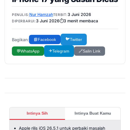
Nur Hamzah
3 Juni 2026
PENULIS:
TERBIT:
3 Juni 2026
⏱️
3
menit membaca
DIPERBARUI:
🐦
Bagikan:
📘
Facebook
Twitter
✈️
💬
WhatsApp
Telegram
🔗
Salin Link
Intinya Sih
Intinya Buat Kamu
Apple rilis iOS 26.5.1 untuk perbaiki masalah