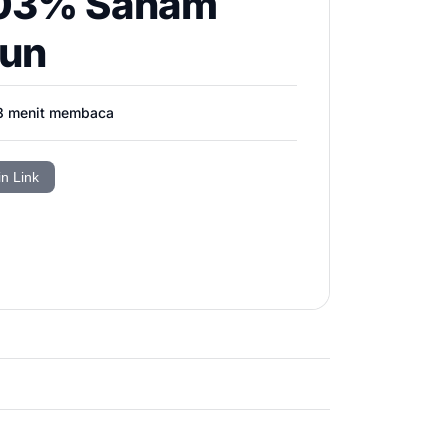
6,03% Saham
iun
3
menit membaca
in Link