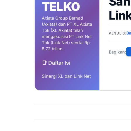
Sah
TELKO
Link
Axiata Group Berhad
(Axiata) dan PT XL Axiata
Tbk (XL Axiata) telah
B
PENULIS:
mengakuisisi PT Link Net
Tbk (Link Net) senilai Rp
8,72 triliun.
Bagikan:
📑 Daftar Isi
Sinergi XL dan Link Net