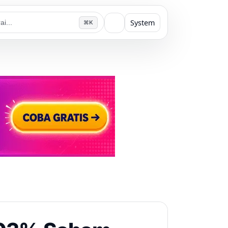
System
⌘K