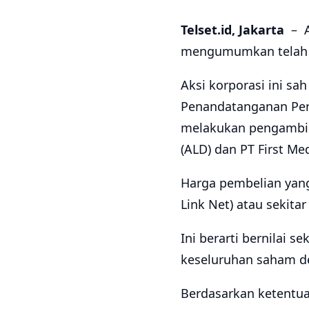
Telset.id, Jakarta
– Ax
mengumumkan telah men
Aksi korporasi ini sah
Penandatanganan Perj
melakukan pengambila
(ALD) dan PT First Med
Harga pembelian yang 
Link Net) atau sekitar
Ini berarti bernilai s
keseluruhan saham de
Berdasarkan ketentuan