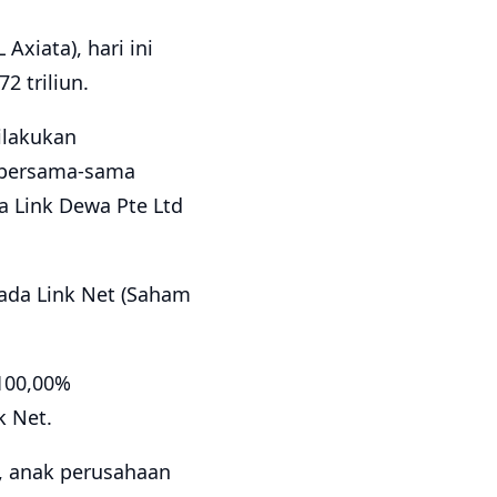
Axiata), hari ini
2 triliun.
dilakukan
a bersama-sama
a Link Dewa Pte Ltd
pada Link Net (Saham
 100,00%
k Net.
), anak perusahaan