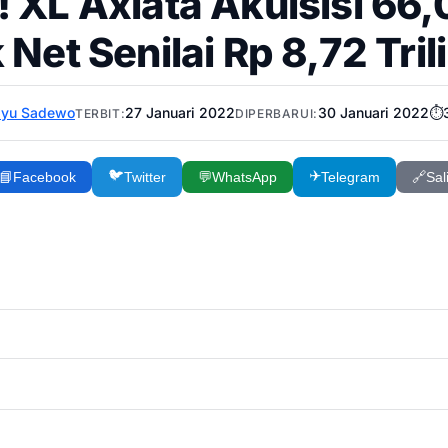
! XL Axiata Akuisisi 6
 Net Senilai Rp 8,72 Tril
ayu Sadewo
27 Januari 2022
30 Januari 2022
⏱️
TERBIT:
DIPERBARUI:
🐦
✈️
📘
Facebook
Twitter
💬
WhatsApp
Telegram
🔗
Sal