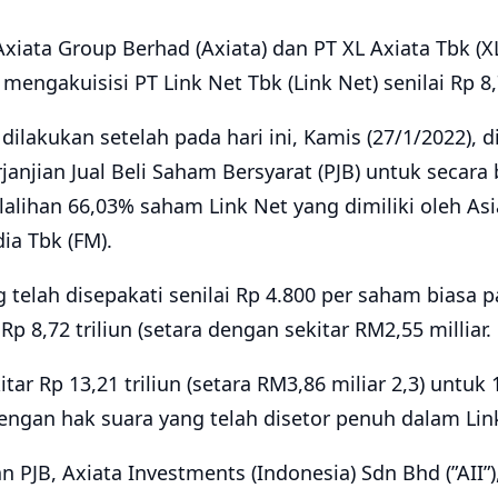
iata Group Berhad (Axiata) dan PT XL Axiata Tbk (XL 
gakuisisi PT Link Net Tbk (Link Net) senilai Rp 8,7
 dilakukan setelah pada hari ini, Kamis (27/1/2022), 
anjian Jual Beli Saham Bersyarat (PJB) untuk secar
lihan 66,03% saham Link Net yang dimiliki oleh Asi
ia Tbk (FM).
telah disepakati senilai Rp 4.800 per saham biasa 
 Rp 8,72 triliun (setara dengan sekitar RM2,55 milliar.
ekitar Rp 13,21 triliun (setara RM3,86 miliar 2,3) untuk
ngan hak suara yang telah disetor penuh dalam Lin
 PJB, Axiata Investments (Indonesia) Sdn Bhd (”AII”