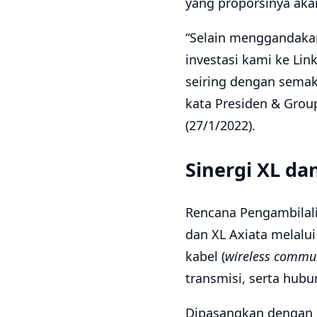
yang proporsinya aka
“Selain menggandaka
investasi kami ke Lin
seiring dengan semaki
kata Presiden & Group
(27/1/2022).
Sinergi XL da
Rencana Pengambilali
dan XL Axiata melalui
kabel (
wireless commun
transmisi, serta hub
Dipasangkan dengan la