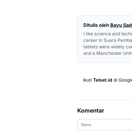
Ditulis oleh
Bayu Sa
I like science and tech
career in Suara Pembar
tablets were widely con
and a Manchester Unit
Ikuti
Telset.id
di Googl
Komentar