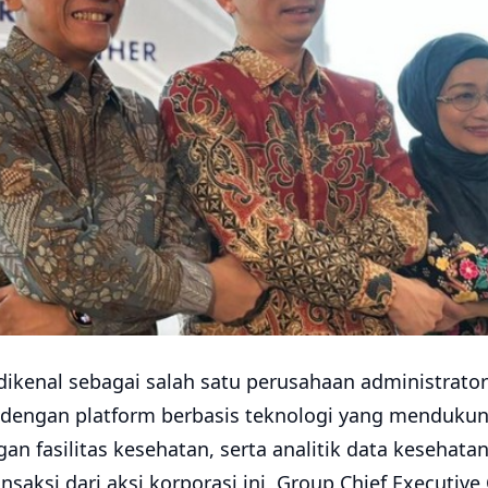
dikenal sebagai salah satu perusahaan administrato
a dengan platform berbasis teknologi yang menduku
ingan fasilitas kesehatan, serta analitik data kesehata
saksi dari aksi korporasi ini, Group Chief Executive 