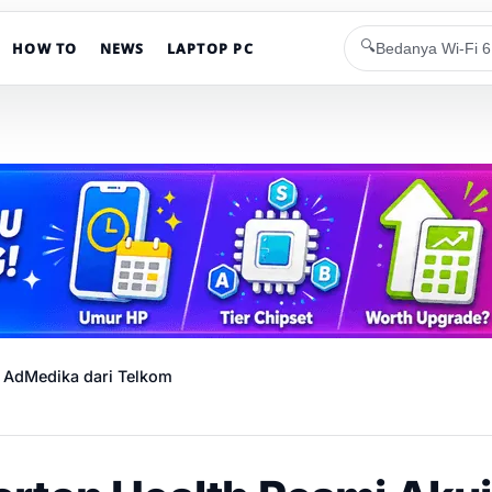
🔍
HOW TO
NEWS
LAPTOP PC
i AdMedika dari Telkom