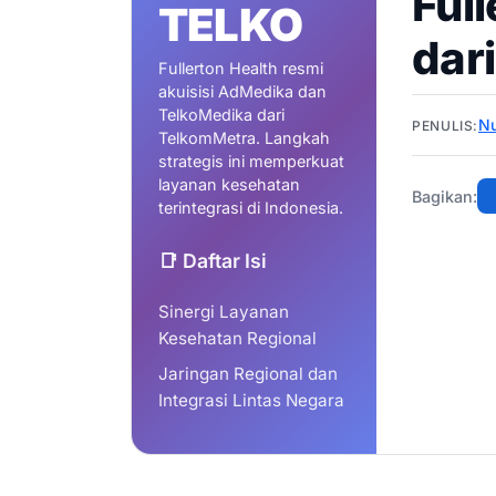
Ful
TELKO
dar
Fullerton Health resmi
akuisisi AdMedika dan
TelkoMedika dari
N
PENULIS:
TelkomMetra. Langkah
strategis ini memperkuat
layanan kesehatan
Bagikan:
terintegrasi di Indonesia.
📑 Daftar Isi
Sinergi Layanan
Kesehatan Regional
Jaringan Regional dan
Integrasi Lintas Negara