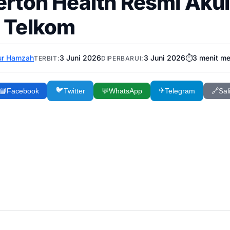
lerton Health Resmi Aku
i Telkom
ur Hamzah
3 Juni 2026
3 Juni 2026
⏱️
3
menit m
TERBIT:
DIPERBARUI:
🐦
✈️
📘
Facebook
Twitter
💬
WhatsApp
Telegram
🔗
Sal