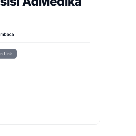
isisi AdMedika
embaca
in Link