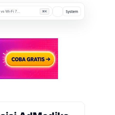
System
⌘K