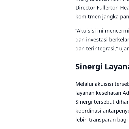
Director Fullerton H
komitmen jangka panj
“Akuisisi ini mencer
dan investasi berkel
dan terintegrasi,” uja
Sinergi Laya
Melalui akuisisi ters
layanan kesehatan Ad
Sinergi tersebut dih
koordinasi antarpeny
lebih transparan bagi