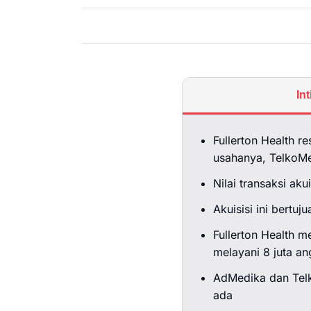
In
Fullerton Health r
usahanya, TelkoMe
Nilai transaksi aku
Akuisisi ini bertu
Fullerton Health m
melayani 8 juta an
AdMedika dan Telk
ada