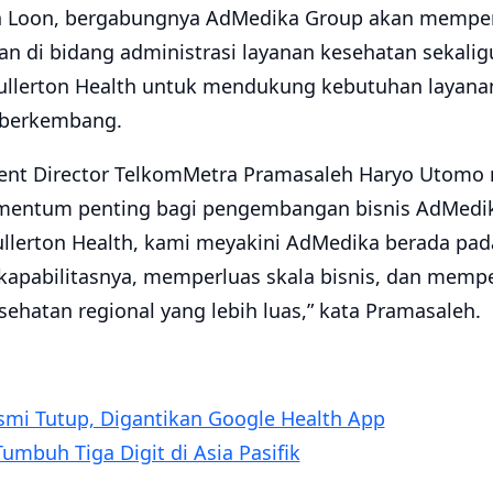
 Loon, bergabungnya AdMedika Group akan memper
an di bidang administrasi layanan kesehatan sekal
 Fullerton Health untuk mendukung kebutuhan layana
 berkembang.
dent Director TelkomMetra Pramasaleh Haryo Utomo m
mentum penting bagi pengembangan bisnis AdMedika
llerton Health, kami meyakini AdMedika berada pada
apabilitasnya, memperluas skala bisnis, dan mempe
ehatan regional yang lebih luas,” kata Pramasaleh.
Resmi Tutup, Digantikan Google Health App
umbuh Tiga Digit di Asia Pasifik