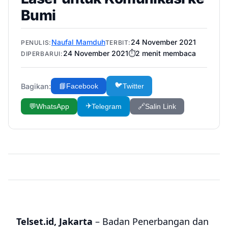
Bumi
Naufal Mamduh
24 November 2021
PENULIS:
TERBIT:
24 November 2021
⏱️
2
menit membaca
DIPERBARUI:
🐦
Bagikan:
📘
Facebook
Twitter
✈️
💬
WhatsApp
Telegram
🔗
Salin Link
Telset.id, Jakarta
– Badan Penerbangan dan