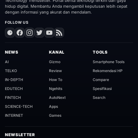
Technology Trendsetter. Portal berita teknologi terkini dan gaya
hidup digital. Membantu Anda mengambil keputusan lebih cepat
dengan informasi yang akurat dan mendalam.
FOLLOW US
NEWS
KANAL
TOOLS
AI
Gizmo
Smartphone Tools
TELKO
Review
Rekomendasi HP
IN-DEPTH
How To
Compare
EDUTECH
Ngehits
Spesifikasi
FINTECH
AutoNext
Search
SCIENCE-TECH
Apps
INTERNET
Games
NEWSLETTER