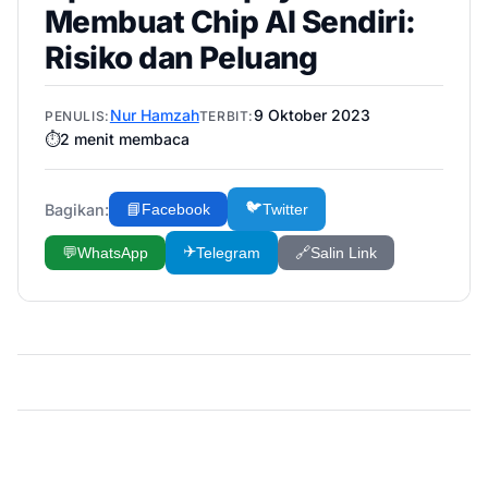
Membuat Chip AI Sendiri:
Risiko dan Peluang
Nur Hamzah
9 Oktober 2023
PENULIS:
TERBIT:
⏱️
2
menit membaca
🐦
Bagikan:
📘
Facebook
Twitter
✈️
💬
WhatsApp
Telegram
🔗
Salin Link